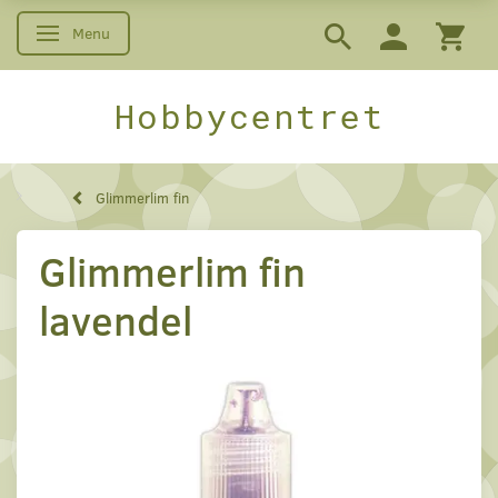
Menu
Skifte navigation
Hobbycentret
Glimmerlim fin
Glimmerlim fin
lavendel