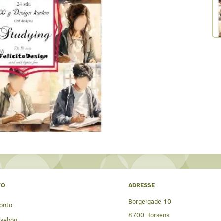
TO
ADRESSE
Borgergade 10
onto
8700 Horsens
ssebog