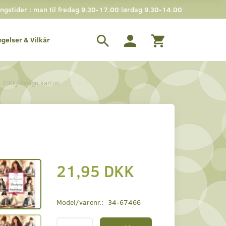
gstider : man til fredag 9.30-17.00 lørdag 9.30-14.00
ngelser & Vilkår
 200g design karton
21,95 DKK
Model/varenr.:
34-67466