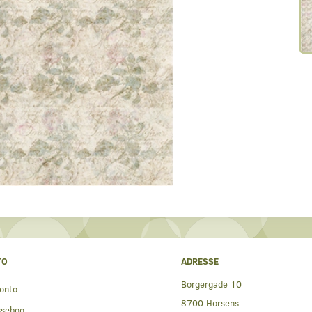
TO
ADRESSE
Borgergade 10
onto
8700 Horsens
ssebog