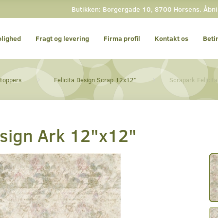
Butikken: Borgergade 10, 8700 Horsens. Åbning
olighed
Fragt og levering
Firma profil
Kontakt os
Beti
 toppers
Felicita Design Scrap 12x12"
Scrapark Felicit
esign Ark 12"x12"