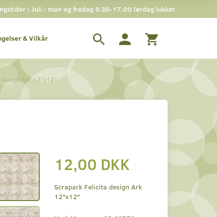
stider i Juli : man og fredag 9.30-17.00 lørdag lukket
ngelser & Vilkår
a design Ark 12"x12"
12,00 DKK
Scrapark Felicita design Ark
12"x12"