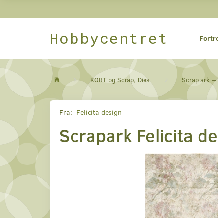
Hobbycentret
Fortr
KORT og Scrap, Dies
Scrap ark +
Fra:
Felicita design
Scrapark Felicita d