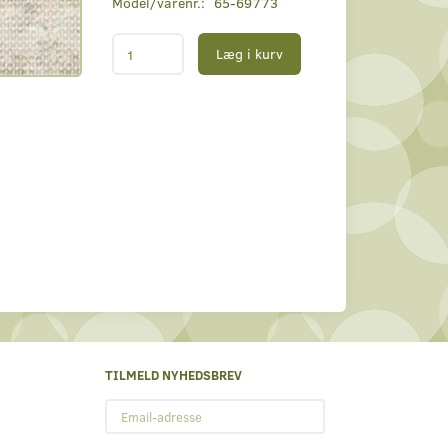
Model/varenr.:
65-69773
Læg i kurv
TILMELD NYHEDSBREV
Email-
adresse