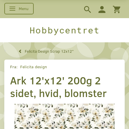
Menu
Skifte navigation
Hobbycentret
Felicita Design Scrap 12x12"
Fra:
Felicita design
Ark 12'x12' 200g 2
sidet, hvid, blomster