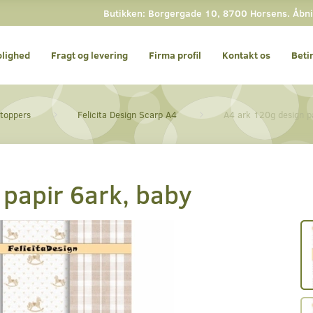
Butikken: Borgergade 10, 8700 Horsens. Åbnin
olighed
Fragt og levering
Firma profil
Kontakt os
Beti
 toppers
Felicita Design Scarp A4
A4 ark 120g design p
 papir 6ark, baby