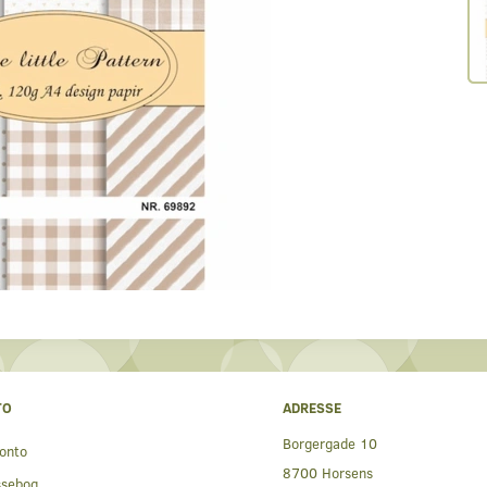
TO
ADRESSE
Borgergade 10
onto
8700 Horsens
ssebog