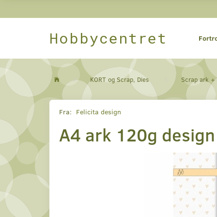
Hobbycentret
Fortr
KORT og Scrap, Dies
Scrap ark +
Fra:
Felicita design
A4 ark 120g design