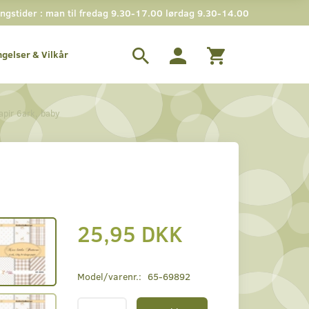
gstider : man til fredag 9.30-17.00 lørdag 9.30-14.00
ngelser & Vilkår
apir 6ark, baby
25,95 DKK
Model/varenr.:
65-69892