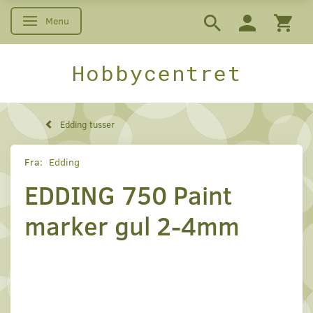
Menu
Skifte navigation
Hobbycentret
Edding tusser
Fra:
Edding
EDDING 750 Paint
marker gul 2-4mm