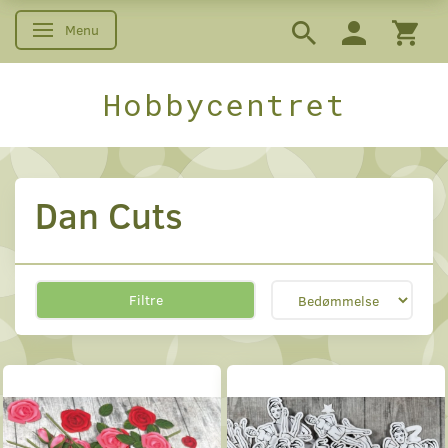
Menu
Skifte navigation
Hobbycentret
Dan Cuts
Filtre