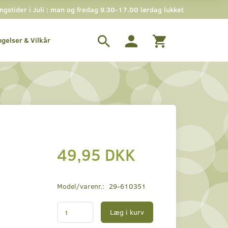
stider i Juli : man og fredag 9.30-17.00 lørdag lukket
ngelser & Vilkår
49,95 DKK
Model/varenr.:
29-610351
Læg i kurv