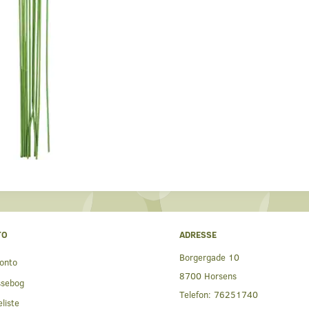
TO
ADRESSE
Borgergade 10
onto
8700 Horsens
ssebog
Telefon:
76251740
liste