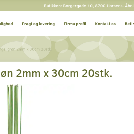
Butikken: Borgergade 10, 8700 Horsens. Åbning
olighed
Fragt og levering
Firma profil
Kontakt os
Beti
ngel grøn 2mm x 30cm 20stk.
røn 2mm x 30cm 20stk.