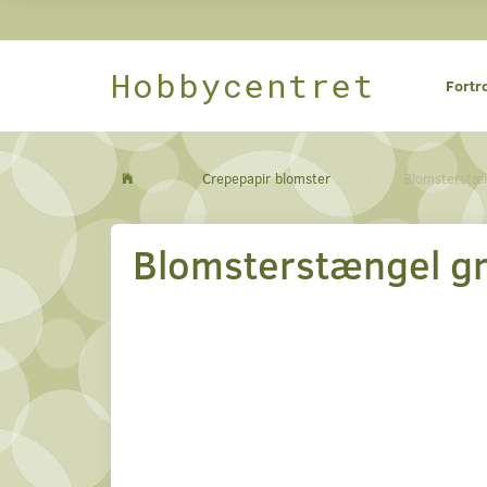
Hobbycentret
Fortr
Crepepapir blomster
Blomsterstæ
Blomsterstængel g