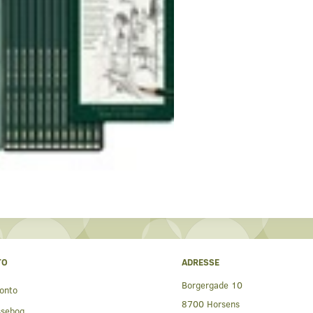
TO
ADRESSE
Borgergade 10
onto
8700 Horsens
ssebog