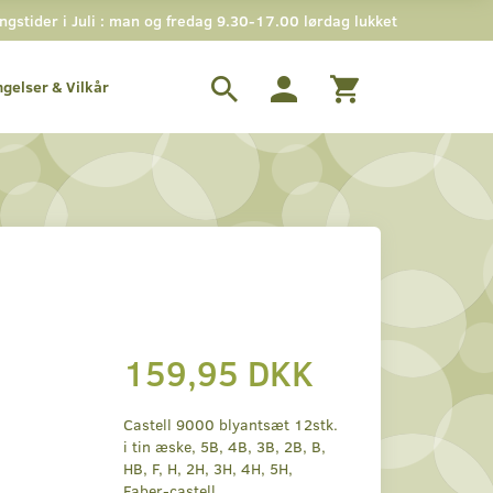
stider i Juli : man og fredag 9.30-17.00 lørdag lukket
ngelser & Vilkår
159,95 DKK
Castell 9000 blyantsæt 12stk.
i tin æske, 5B, 4B, 3B, 2B, B,
HB, F, H, 2H, 3H, 4H, 5H,
Faber-castell