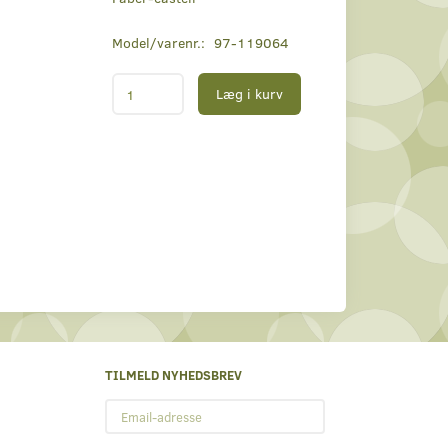
Model/varenr.:
97-119064
Læg i kurv
TILMELD NYHEDSBREV
Email-
adresse