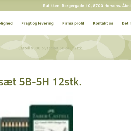
Butikken: Borgergade 10, 8700 Horsens. Åbning
olighed
Fragt og levering
Firma profil
Kontakt os
Beti
Castell 9000 blyantsæt 5B-5H 12stk.
tsæt 5B-5H 12stk.