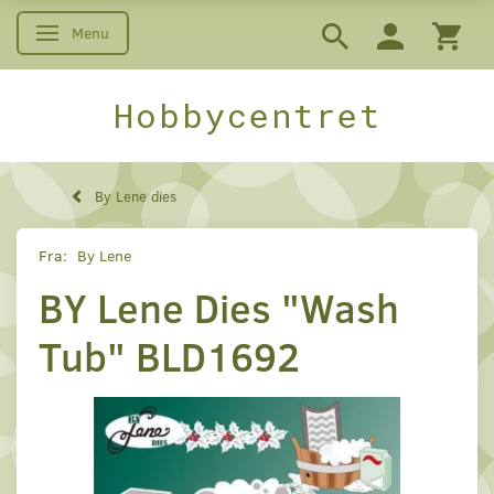
Menu
Skifte navigation
Hobbycentret
By Lene dies
Fra:
By Lene
BY Lene Dies "Wash
Tub" BLD1692