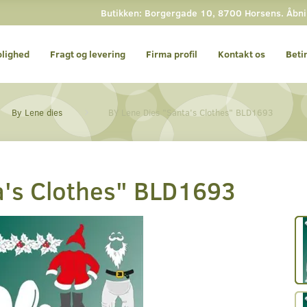
Butikken: Borgergade 10, 8700 Horsens. Åbning
olighed
Fragt og levering
Firma profil
Kontakt os
Beti
By Lene dies
BY Lene Dies "Santa's Clothes" BLD1693
a's Clothes" BLD1693