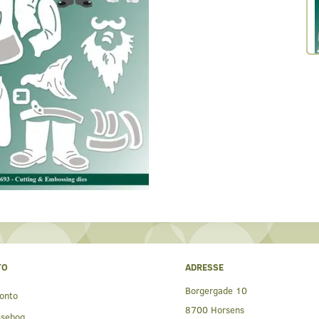
TO
ADRESSE
Borgergade 10
onto
8700 Horsens
ssebog