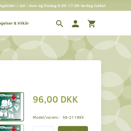
stider i Juli : man og fredag 9.30-17.00 lørdag lukket
ngelser & Vilkår
96,00 DKK
Model/varenr.:
59-211993