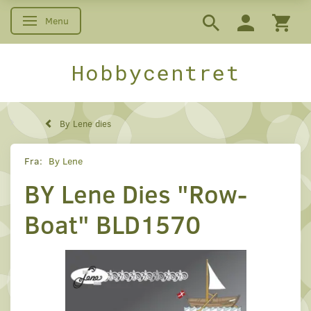
Menu
Skifte navigation
Hobbycentret
By Lene dies
Fra:
By Lene
BY Lene Dies "Row-
Boat" BLD1570