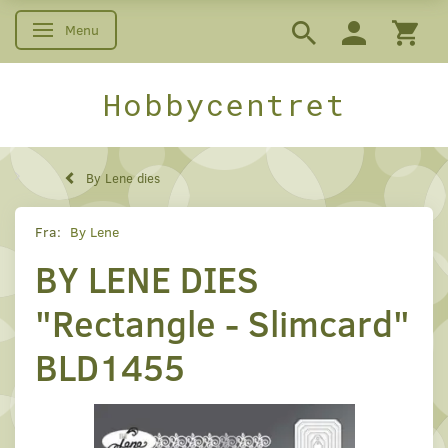
Menu
Skifte navigation
Hobbycentret
By Lene dies
Fra:
By Lene
BY LENE DIES
"Rectangle - Slimcard"
BLD1455