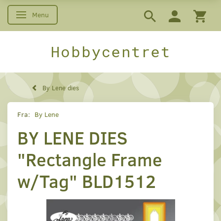
Menu
Skifte navigation
Hobbycentret
By Lene dies
Fra:
By Lene
BY LENE DIES
"Rectangle Frame
w/Tag" BLD1512