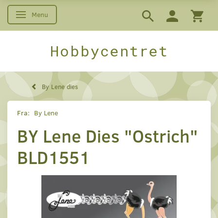
Menu
Skifte navigation
Hobbycentret
By Lene dies
Fra:
By Lene
BY Lene Dies "Ostrich"
BLD1551