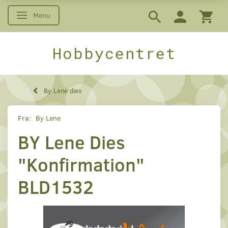
Menu
Skifte navigation
Hobbycentret
By Lene dies
Fra:
By Lene
BY Lene Dies
"Konfirmation"
BLD1532