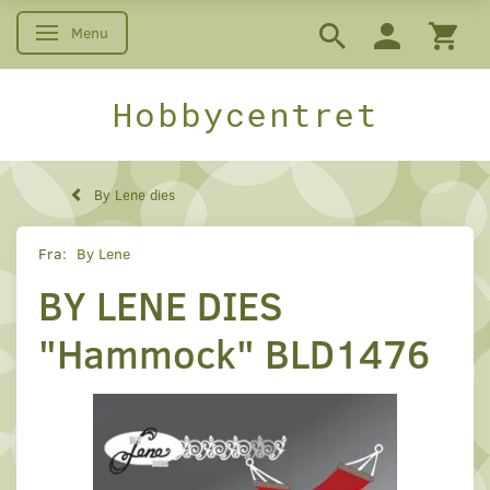
Menu
Skifte navigation
Hobbycentret
By Lene dies
Fra:
By Lene
BY LENE DIES
"Hammock" BLD1476