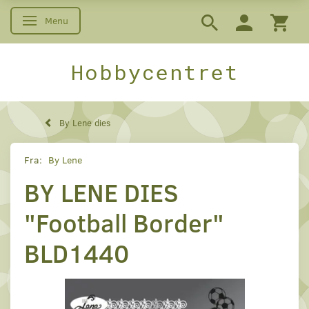
Menu
Skifte navigation
Hobbycentret
By Lene dies
Fra:
By Lene
BY LENE DIES
"Football Border"
BLD1440