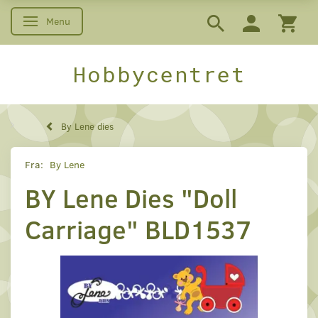
Menu
Skifte navigation
Hobbycentret
By Lene dies
Fra:
By Lene
BY Lene Dies "Doll
Carriage" BLD1537