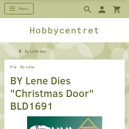
Menu
Skifte navigation
Hobbycentret
By Lene dies
Fra:
By Lene
BY Lene Dies
"Christmas Door"
BLD1691