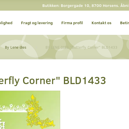
Butikken: Borgergade 10, 8700 Horsens. Åbning
olighed
Fragt og levering
Firma profil
Kontakt os
Beti
By Lene dies
BY LENE DIES "Butterfly Corner" BLD1433
erfly Corner" BLD1433