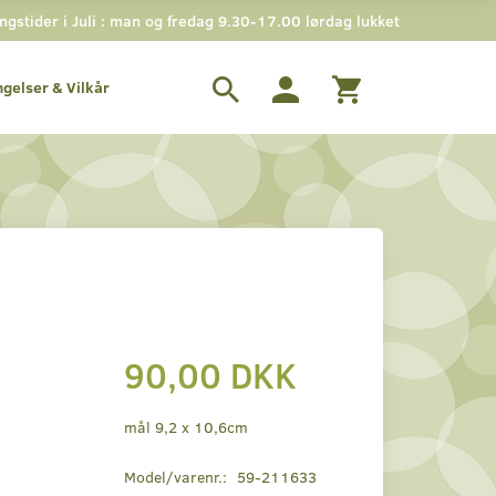
stider i Juli : man og fredag 9.30-17.00 lørdag lukket
ngelser & Vilkår
90,00 DKK
mål 9,2 x 10,6cm
Model/varenr.:
59-211633