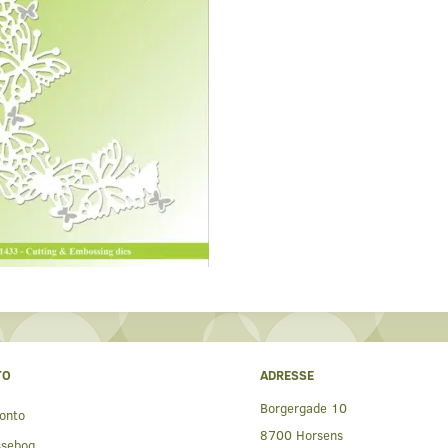
TO
ADRESSE
Borgergade 10
onto
8700 Horsens
ssebog