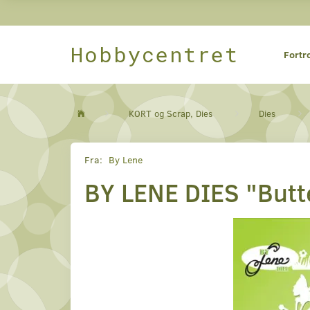
Hobbycentret
Fortr
KORT og Scrap, Dies
Dies
Fra:
By Lene
BY LENE DIES "Butt