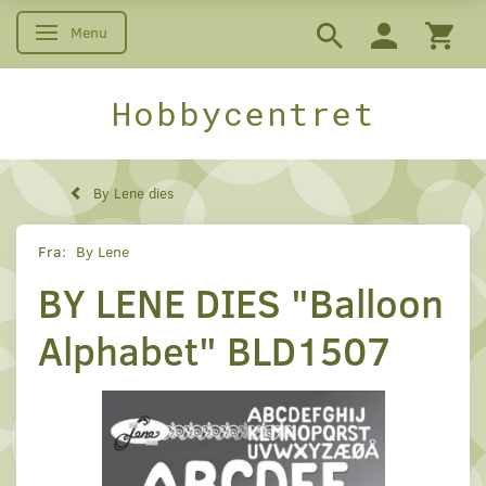
Menu
Skifte navigation
Hobbycentret
By Lene dies
Fra:
By Lene
BY LENE DIES "Balloon
Alphabet" BLD1507