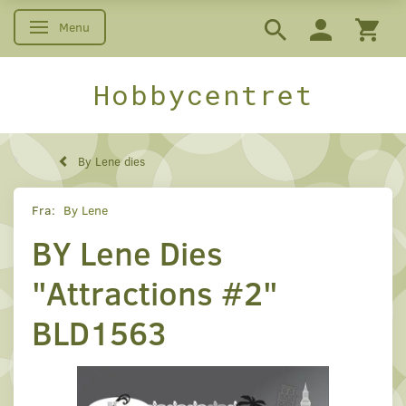
Menu
Skifte navigation
Hobbycentret
By Lene dies
Fra:
By Lene
BY Lene Dies
"Attractions #2"
BLD1563