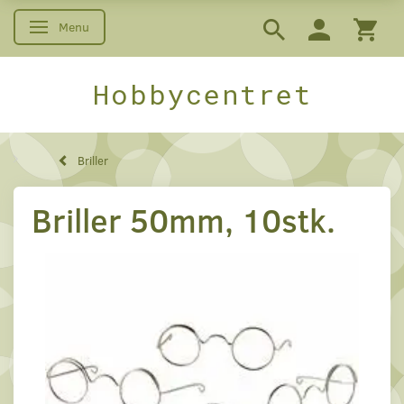
Menu
Skifte navigation
Hobbycentret
Briller
Briller 50mm, 10stk.