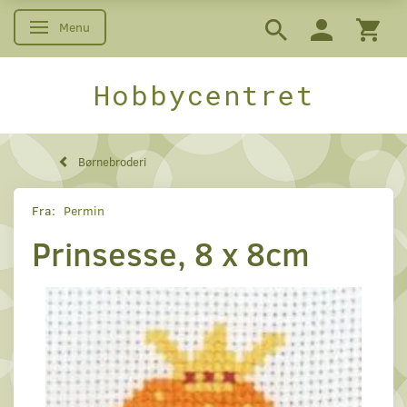
Menu
Skifte navigation
Hobbycentret
Børnebroderi
Fra:
Permin
Prinsesse, 8 x 8cm