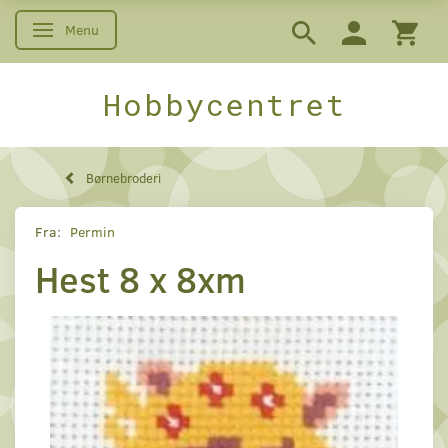
Menu
Skifte navigation
Hobbycentret
Børnebroderi
Fra:
Permin
Hest 8 x 8xm