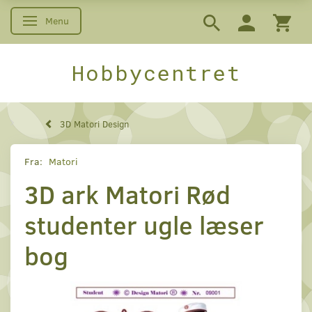
Menu
Skifte navigation
Hobbycentret
3D Matori Design
Fra:
Matori
3D ark Matori Rød
studenter ugle læser
bog