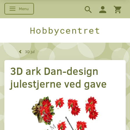
Menu
Skifte navigation
Hobbycentret
3D jul
3D ark Dan-design
julestjerne ved gave