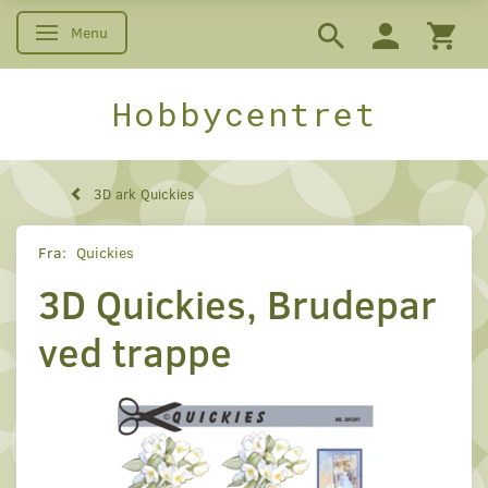
Menu
Skifte navigation
Hobbycentret
3D ark Quickies
Fra:
Quickies
3D Quickies, Brudepar
ved trappe