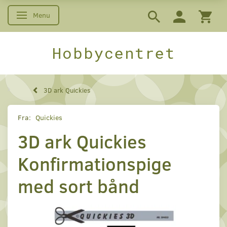
Menu
Skifte navigation
Hobbycentret
3D ark Quickies
Fra:
Quickies
3D ark Quickies
Konfirmationspige
med sort bånd