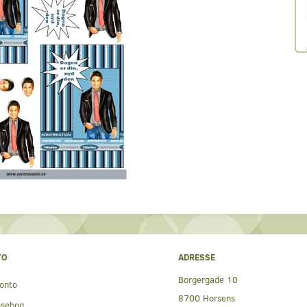
TO
ADRESSE
Borgergade 10
onto
8700 Horsens
ssebog