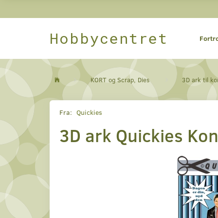
Hobbycentret
Fortr
KORT og Scrap, Dies
3D ark til ko
Fra:
Quickies
3D ark Quickies Ko