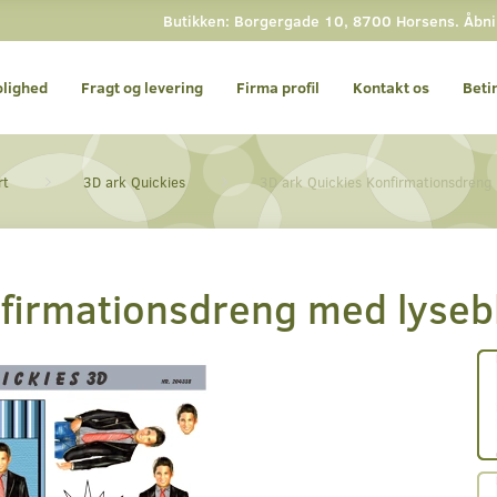
Butikken: Borgergade 10, 8700 Horsens. Åbning
olighed
Fragt og levering
Firma profil
Kontakt os
Beti
rt
3D ark Quickies
3D ark Quickies Konfirmationsdreng 
nfirmationsdreng med lyseb