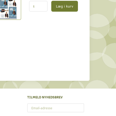
Læg i kurv
TILMELD NYHEDSBREV
Email-
adresse