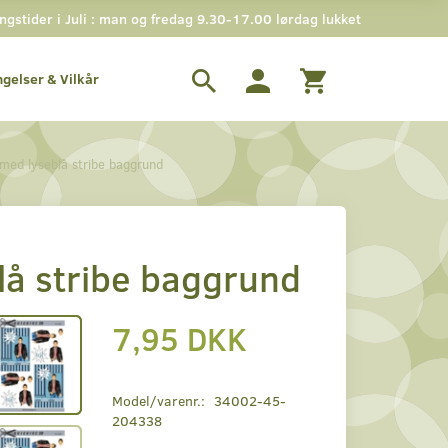
stider i Juli : man og fredag 9.30-17.00 lørdag lukket
ngelser & Vilkår
med lyseblå stribe baggrund
lå stribe baggrund
7,95 DKK
Model/varenr.:
34002-45-
204338