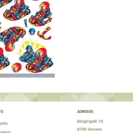
TO
ADRESSE
Borgergade 10
onto
8700 Horsens
ssebog