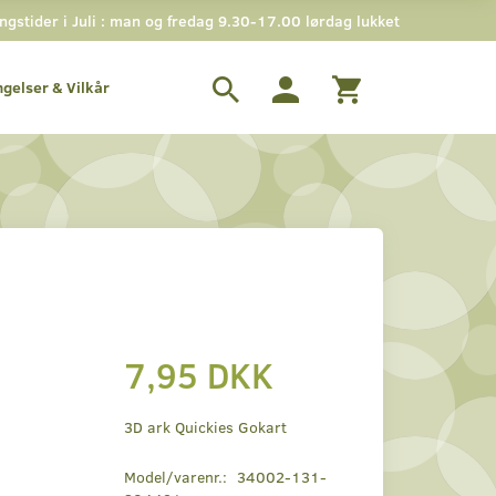
stider i Juli : man og fredag 9.30-17.00 lørdag lukket
ngelser & Vilkår
7,95 DKK
3D ark Quickies Gokart
Model/varenr.:
34002-131-