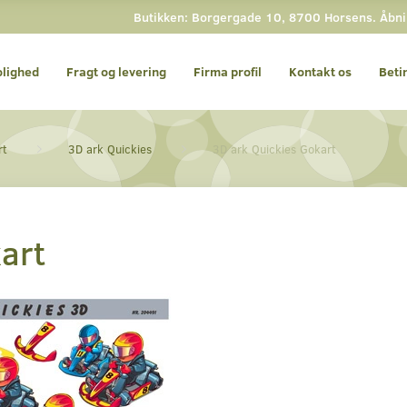
Butikken: Borgergade 10, 8700 Horsens. Åbning
olighed
Fragt og levering
Firma profil
Kontakt os
Beti
rt
3D ark Quickies
3D ark Quickies Gokart
art