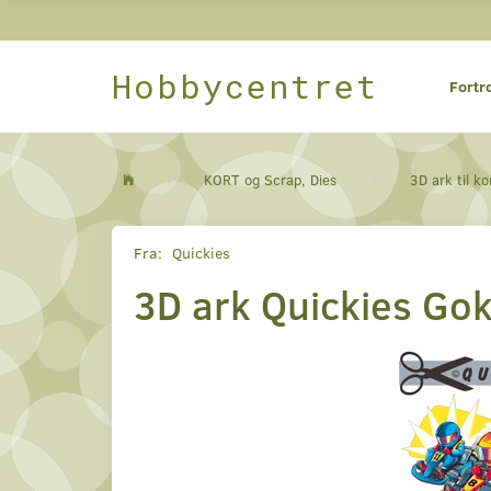
Hobbycentret
Fortr
KORT og Scrap, Dies
3D ark til ko
Fra:
Quickies
3D ark Quickies Gok