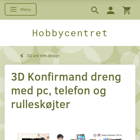
Menu
Skifte navigation
Hobbycentret
3D ark HM-design
3D Konfirmand dreng
med pc, telefon og
rulleskøjter