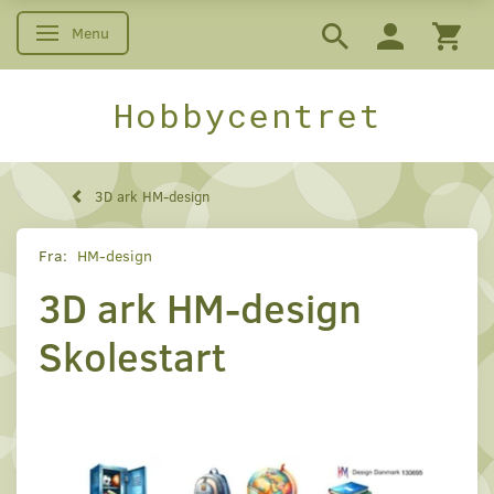
Menu
Skifte navigation
Hobbycentret
3D ark HM-design
Fra:
HM-design
3D ark HM-design
Skolestart