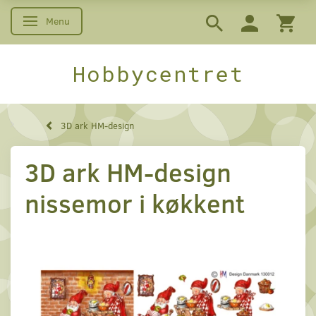
Menu
Skifte navigation
Hobbycentret
3D ark HM-design
3D ark HM-design
nissemor i køkkent