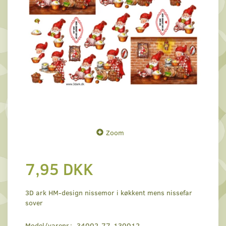
Zoom
7,95 DKK
3D ark HM-design nissemor i køkkent mens nissefar
sover
Model/varenr.:
34002-77-130012