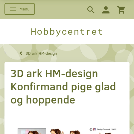
Menu
Skifte navigation
Hobbycentret
3D ark HM-design
3D ark HM-design
Konfirmand pige glad
og hoppende