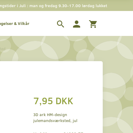
stider i Juli : man og fredag 9.30-17.00 lørdag lukket
ngelser & Vilkår
ted
7,95 DKK
3D ark HM-design
julemandsværksted, jul