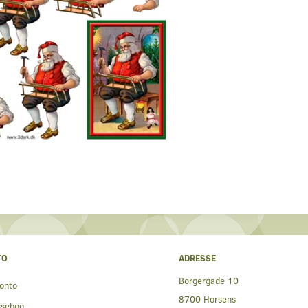
TO
ADRESSE
Borgergade 10
onto
8700 Horsens
ssebog