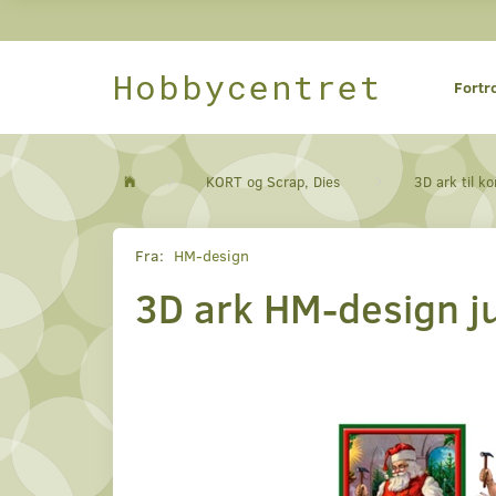
Hobbycentret
Fortr
KORT og Scrap, Dies
3D ark til ko
Fra:
HM-design
3D ark HM-design 