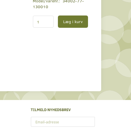
Model/varenr.:
34002-77-
130010
Læg i kurv
TILMELD NYHEDSBREV
Email-
adresse