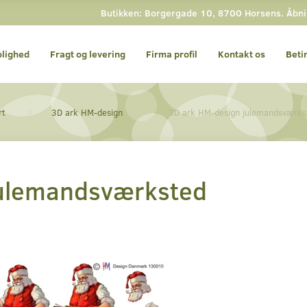
Butikken: Borgergade 10, 8700 Horsens. Åbning
olighed
Fragt og levering
Firma profil
Kontakt os
Beti
rt
3D ark HM-design
3D ark HM-design julemandsværks
julemandsværksted