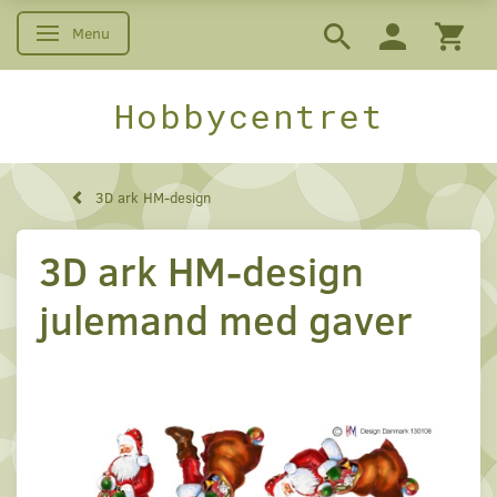
Menu
Skifte navigation
Hobbycentret
3D ark HM-design
3D ark HM-design
julemand med gaver