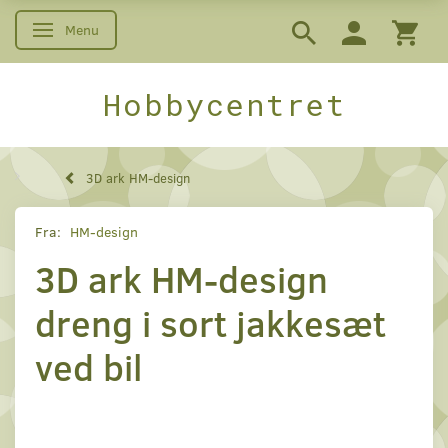
Menu
Skifte navigation
Hobbycentret
3D ark HM-design
Fra:
HM-design
3D ark HM-design
dreng i sort jakkesæt
ved bil