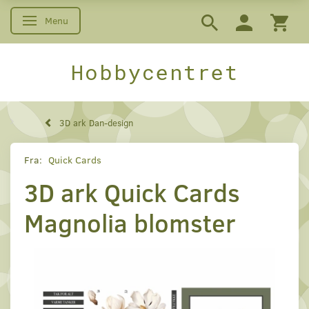
Menu
Skifte navigation
Hobbycentret
3D ark Dan-design
Fra:
Quick Cards
3D ark Quick Cards
Magnolia blomster