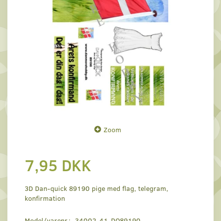
Zoom
7,95 DKK
3D Dan-quick 89190 pige med flag, telegram,
konfirmation
Model/varenr.:
34002-41-DQ89190