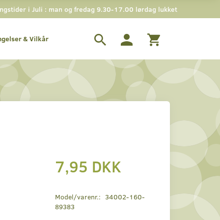
stider i Juli : man og fredag 9.30-17.00 lørdag lukket
ngelser & Vilkår
7,95 DKK
Model/varenr.:
34002-160-
89383