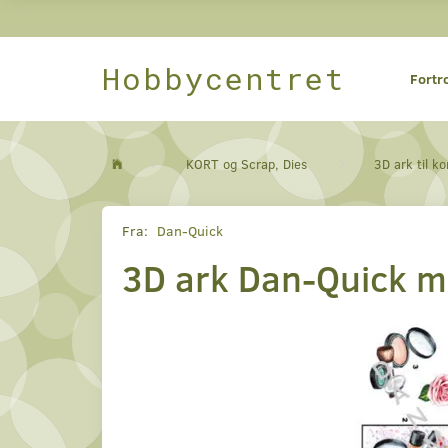
Hobbycentret
Fortr
KORT og Scrap, Dies
3D ark til ko
Fra:
Dan-Quick
3D ark Dan-Quick 