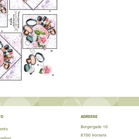
TO
ADRESSE
Borgergade 10
onto
8700 Horsens
ssebog