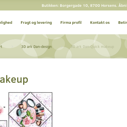
Butikken: Borgergade 10, 8700 Horsens. Åbning
olighed
Fragt og levering
Firma profil
Kontakt os
Beti
rt
3D ark Dan-design
3D ark Dan-Quick makeup
makeup