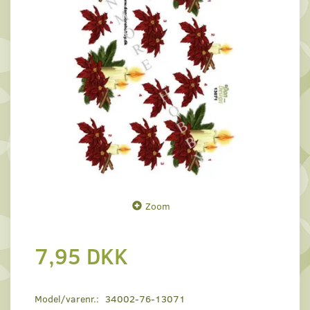
Zoom
7,95 DKK
Model/varenr.:
34002-76-13071