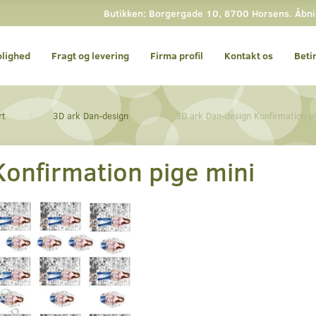
Butikken: Borgergade 10, 8700 Horsens. Åbning
olighed
Fragt og levering
Firma profil
Kontakt os
Beti
rt
3D ark Dan-design
3D ark Dan-design Konfirmation pi
Konfirmation pige mini