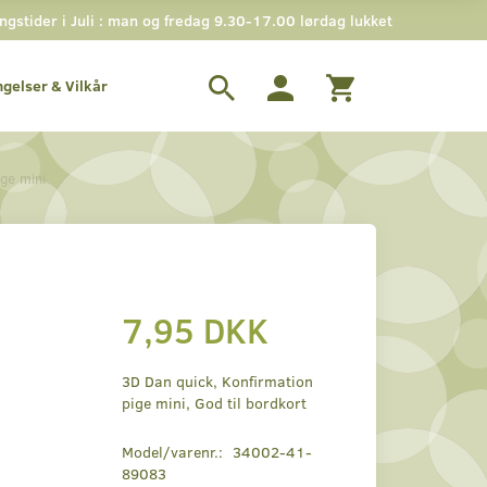
stider i Juli : man og fredag 9.30-17.00 lørdag lukket
ngelser & Vilkår
ge mini
7,95 DKK
3D Dan quick, Konfirmation
pige mini, God til bordkort
Model/varenr.:
34002-41-
89083