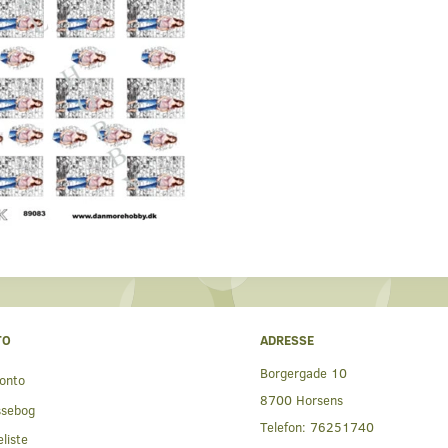
TO
ADRESSE
Borgergade 10
onto
8700 Horsens
ssebog
Telefon:
76251740
liste