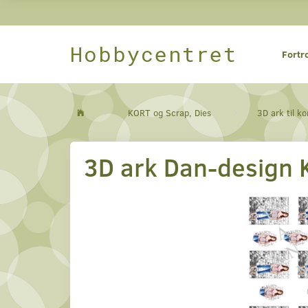
Hobbycentret
Fortr
KORT og Scrap, Dies
3D ark til ko
3D ark Dan-design 