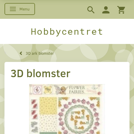
Menu
Skifte navigation
Hobbycentret
3D ark blomster
3D blomster