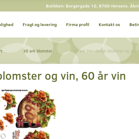
Butikken: Borgergade 10, 8700 Horsens. Åbnin
olighed
Fragt og levering
Firma profil
Kontakt os
Beti
rt
3D ark blomster
3D ark Dan-design blomster og vin, 
lomster og vin, 60 år vin