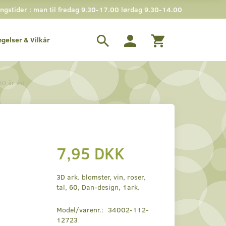
gstider : man til fredag 9.30-17.00 lørdag 9.30-14.00
ngelser & Vilkår
60 år vin
7,95 DKK
3D ark. blomster, vin, roser,
tal, 60, Dan-design, 1ark.
Model/varenr.:
34002-112-
12723