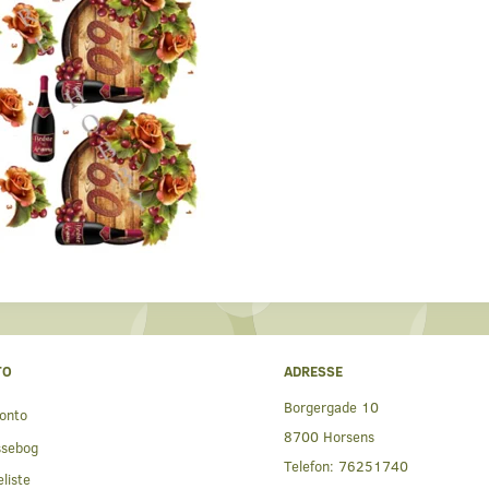
TO
ADRESSE
Borgergade 10
onto
8700 Horsens
ssebog
Telefon:
76251740
liste