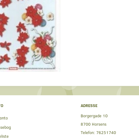
TO
ADRESSE
Borgergade 10
onto
8700 Horsens
ssebog
Telefon:
76251740
liste