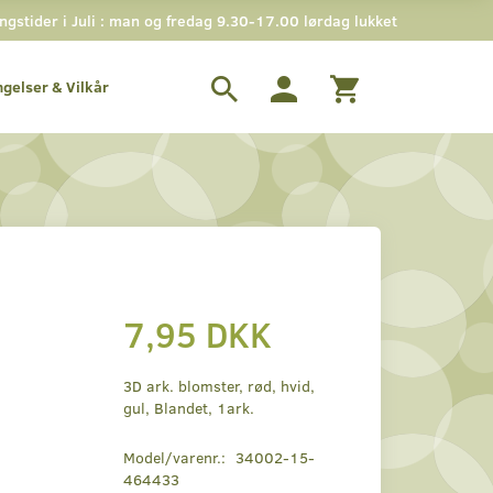
stider i Juli : man og fredag 9.30-17.00 lørdag lukket
ngelser & Vilkår
7,95 DKK
3D ark. blomster, rød, hvid,
gul, Blandet, 1ark.
Model/varenr.:
34002-15-
464433