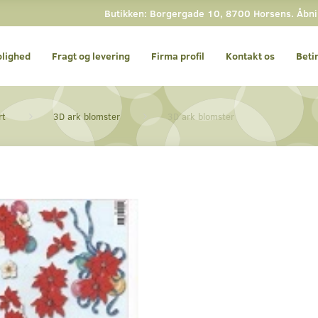
Butikken: Borgergade 10, 8700 Horsens. Åbning
olighed
Fragt og levering
Firma profil
Kontakt os
Beti
rt
3D ark blomster
3D ark blomster