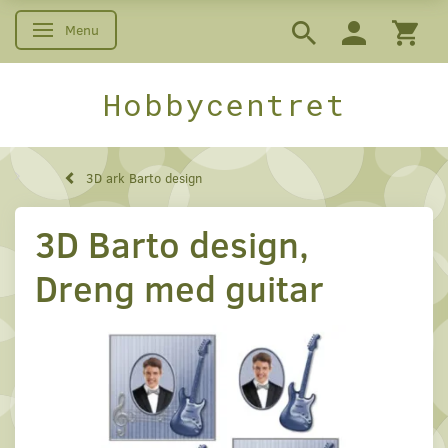
Menu
Skifte navigation
Hobbycentret
3D ark Barto design
3D Barto design,
Dreng med guitar