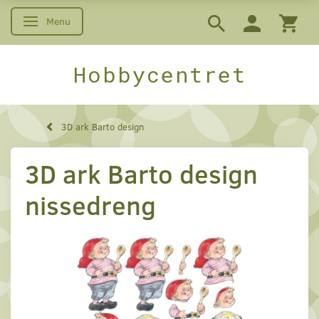
Menu
Skifte navigation
Hobbycentret
3D ark Barto design
3D ark Barto design
nissedreng